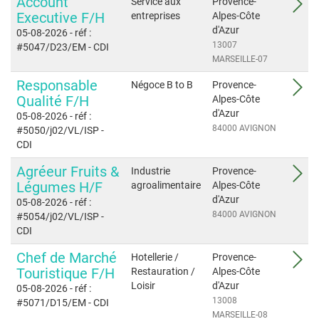
Account
Service aux
Provence-
Executive F/H
entreprises
Alpes-Côte
d'Azur
05-08-2026
- réf :
13007
#5047/D23/EM
- CDI
MARSEILLE-07
Responsable
Négoce B to B
Provence-
Qualité F/H
Alpes-Côte
d'Azur
05-08-2026
- réf :
84000 AVIGNON
#5050/j02/VL/ISP
-
CDI
Agréeur Fruits &
Industrie
Provence-
Légumes H/F
agroalimentaire
Alpes-Côte
d'Azur
05-08-2026
- réf :
84000 AVIGNON
#5054/j02/VL/ISP
-
CDI
Chef de Marché
Hotellerie /
Provence-
Touristique F/H
Restauration /
Alpes-Côte
Loisir
d'Azur
05-08-2026
- réf :
13008
#5071/D15/EM
- CDI
MARSEILLE-08