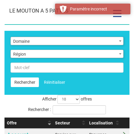
Paramètre incorrect
LE MOUTON A 5 PATTES
Toggle
navigatio
Domaine
Domaine
Région
Région
Mot-
clef
Rechercher
Réinitialiser
Afficher
offres
Rechercher :
Offre
Secteur
Localisation