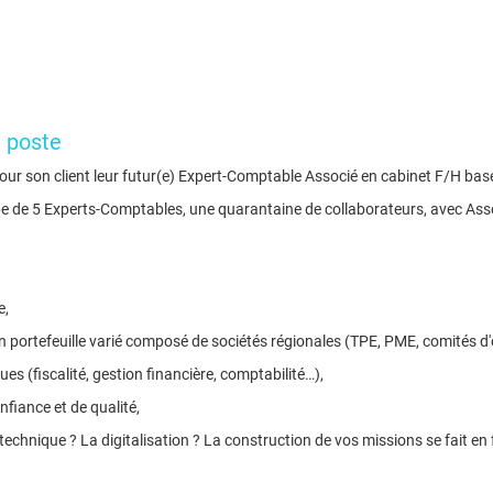
e poste
ur son client leur futur(e) Expert-Comptable Associé en cabinet F/H basé
ipe de 5 Experts-Comptables, une quarantaine de collaborateurs, avec Ass
e,
 un portefeuille varié composé de sociétés régionales (TPE, PME, comités 
es (fiscalité, gestion financière, comptabilité…),
nfiance et de qualité,
hnique ? La digitalisation ? La construction de vos missions se fait en fo