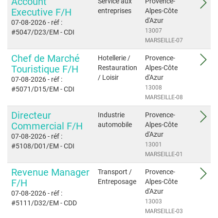
Account
Service aux
Provence-
Executive F/H
entreprises
Alpes-Côte
d'Azur
07-08-2026
- réf :
13007
#5047/D23/EM
- CDI
MARSEILLE-07
Chef de Marché
Hotellerie /
Provence-
Touristique F/H
Restauration
Alpes-Côte
/ Loisir
d'Azur
07-08-2026
- réf :
13008
#5071/D15/EM
- CDI
MARSEILLE-08
Directeur
Industrie
Provence-
Commercial F/H
automobile
Alpes-Côte
d'Azur
07-08-2026
- réf :
13001
#5108/D01/EM
- CDI
MARSEILLE-01
Revenue Manager
Transport /
Provence-
F/H
Entreposage
Alpes-Côte
d'Azur
07-08-2026
- réf :
13003
#5111/D32/EM
- CDD
MARSEILLE-03