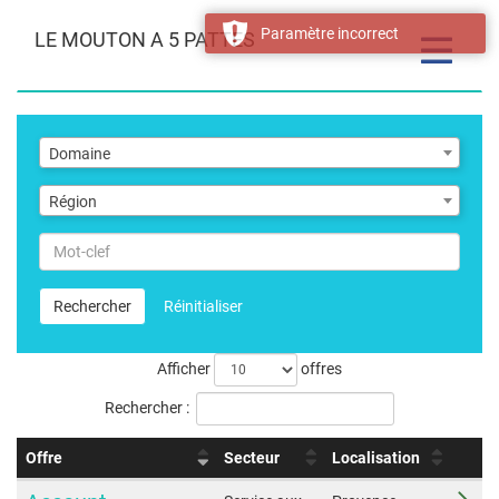
Paramètre incorrect
LE MOUTON A 5 PATTES
Toggle
navigatio
Domaine
Domaine
Région
Région
Mot-
clef
Rechercher
Réinitialiser
Afficher
offres
Rechercher :
Offre
Secteur
Localisation