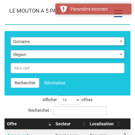
Paramètre incorrect
LE MOUTON A 5 PATTES
Toggle
navigatio
Domaine
Domaine
Région
Région
Mot-
clef
Rechercher
Réinitialiser
Afficher
offres
Rechercher :
Offre
Secteur
Localisation