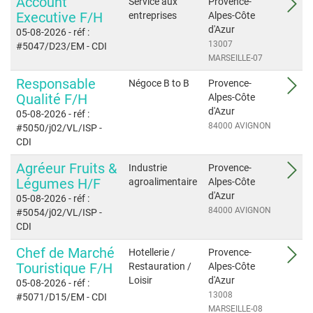
Account
Service aux
Provence-
Executive F/H
entreprises
Alpes-Côte
d'Azur
05-08-2026
- réf :
13007
#5047/D23/EM
- CDI
MARSEILLE-07
Responsable
Négoce B to B
Provence-
Qualité F/H
Alpes-Côte
d'Azur
05-08-2026
- réf :
84000 AVIGNON
#5050/j02/VL/ISP
-
CDI
Agréeur Fruits &
Industrie
Provence-
Légumes H/F
agroalimentaire
Alpes-Côte
d'Azur
05-08-2026
- réf :
84000 AVIGNON
#5054/j02/VL/ISP
-
CDI
Chef de Marché
Hotellerie /
Provence-
Touristique F/H
Restauration /
Alpes-Côte
Loisir
d'Azur
05-08-2026
- réf :
13008
#5071/D15/EM
- CDI
MARSEILLE-08