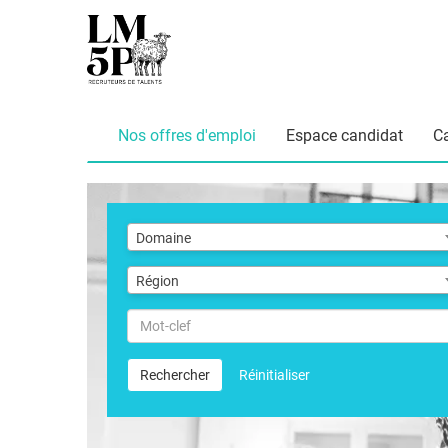
Nos offres d'emploi
Espace candidat
C
Domaine
Domaine
Région
Région
Mot-
clef
Rechercher
Réinitialiser