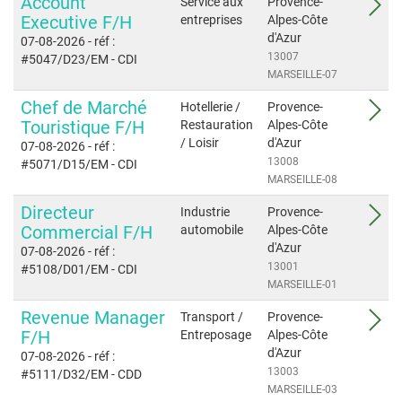
Account
Service aux
Provence-
Executive F/H
entreprises
Alpes-Côte
d'Azur
07-08-2026
- réf :
13007
#5047/D23/EM
- CDI
MARSEILLE-07
Chef de Marché
Hotellerie /
Provence-
Touristique F/H
Restauration
Alpes-Côte
/ Loisir
d'Azur
07-08-2026
- réf :
13008
#5071/D15/EM
- CDI
MARSEILLE-08
Directeur
Industrie
Provence-
Commercial F/H
automobile
Alpes-Côte
d'Azur
07-08-2026
- réf :
13001
#5108/D01/EM
- CDI
MARSEILLE-01
Revenue Manager
Transport /
Provence-
F/H
Entreposage
Alpes-Côte
d'Azur
07-08-2026
- réf :
13003
#5111/D32/EM
- CDD
MARSEILLE-03