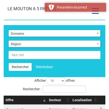
Paramètre incorrect
LE MOUTON A 5 PATTES
Toggle
navigatio
Domaine
Domaine
Région
Région
Mot-
clef
Rechercher
Réinitialiser
Afficher
offres
Rechercher :
Offre
Secteur
Localisation