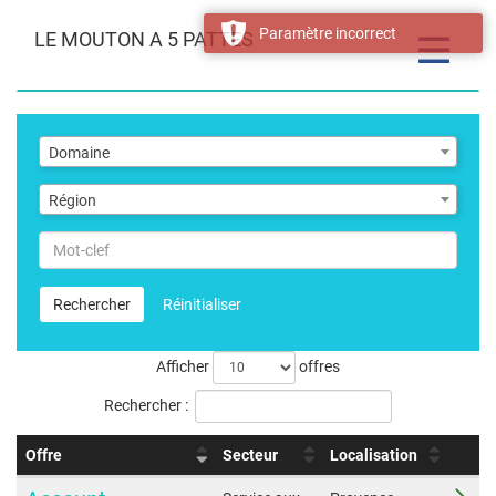
Paramètre incorrect
LE MOUTON A 5 PATTES
Toggle
navigatio
Domaine
Domaine
Région
Région
Mot-
clef
Rechercher
Réinitialiser
Afficher
offres
Rechercher :
Offre
Secteur
Localisation