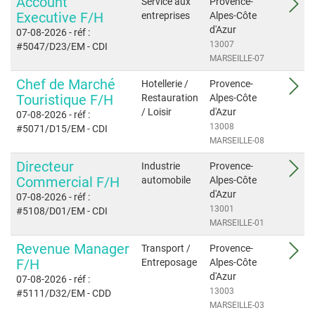
Account
Service aux
Provence-
Executive F/H
entreprises
Alpes-Côte
d'Azur
07-08-2026
- réf :
13007
#5047/D23/EM
- CDI
MARSEILLE-07
Chef de Marché
Hotellerie /
Provence-
Touristique F/H
Restauration
Alpes-Côte
/ Loisir
d'Azur
07-08-2026
- réf :
13008
#5071/D15/EM
- CDI
MARSEILLE-08
Directeur
Industrie
Provence-
Commercial F/H
automobile
Alpes-Côte
d'Azur
07-08-2026
- réf :
13001
#5108/D01/EM
- CDI
MARSEILLE-01
Revenue Manager
Transport /
Provence-
F/H
Entreposage
Alpes-Côte
d'Azur
07-08-2026
- réf :
13003
#5111/D32/EM
- CDD
MARSEILLE-03